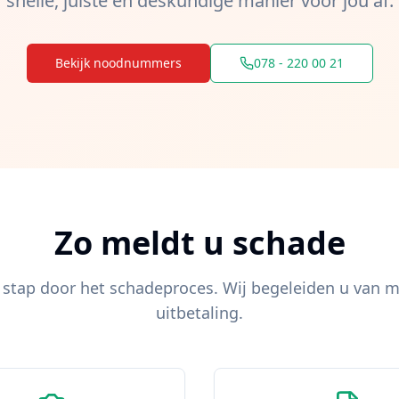
snelle, juiste en deskundige manier voor jou af.
Bekijk noodnummers
078 - 220 00 21
Zo meldt u schade
 stap door het schadeproces. Wij begeleiden u van m
uitbetaling.