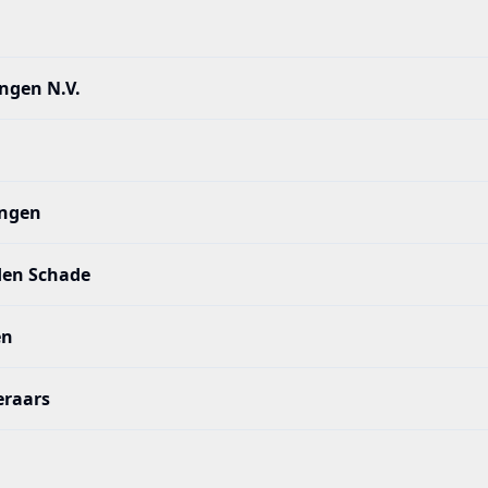
ngen N.V.
ingen
den Schade
en
eraars