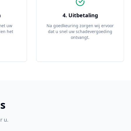
n
4. Uitbetaling
met uw
Na goedkeuring zorgen wij ervoor
den het
dat u snel uw schadevergoeding
ontvangt.
s
r u.