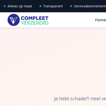
Spring naar hoofdinhoud
Advies op maat
Transparant
Serviceabonnement
Home
Je hebt schade?! Heel ve